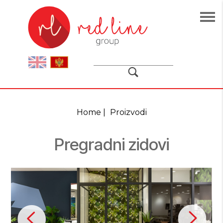
Ma
nav
ENG
MNE
Home
|
Proizvodi
Pregradni zidovi